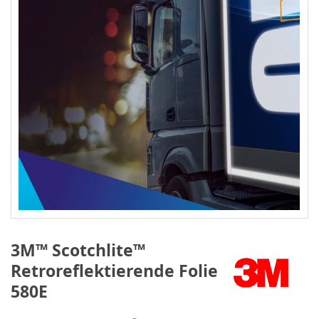
3M™ Scotchlite™
Retroreflektierende Folie
580E