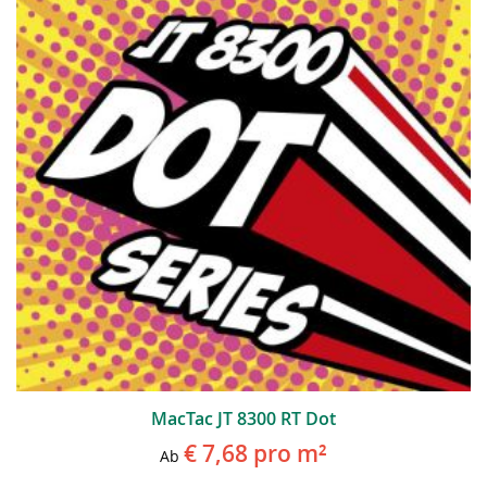
MacTac JT 8300 RT Dot
€ 7,68
pro m²
Ab