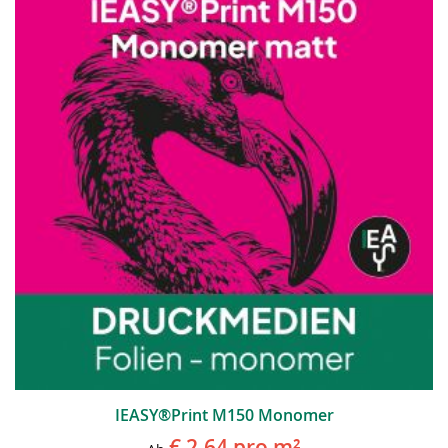
IEASY®Print M150 Monomer
€ 2,64
pro m²