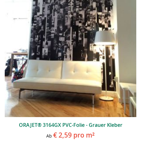
ORAJET® 3164GX PVC-Folie - Grauer Kleber
€ 2,59
pro m²
Ab