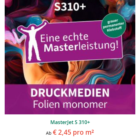
MasterJet S 310+
€ 2,45
pro m²
Ab