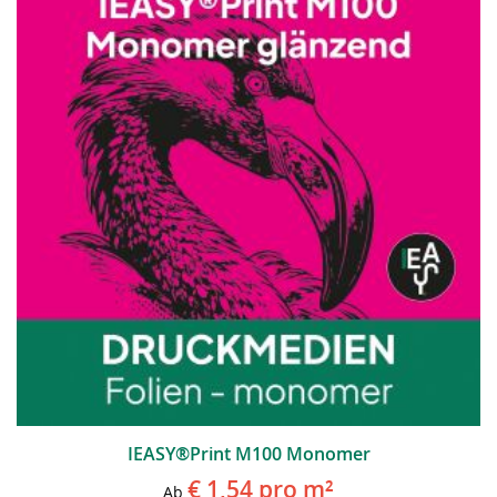
IEASY®Print M100 Monomer
€ 1,54
pro m²
Ab