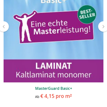
MasterGuard Basic+
€ 4,15
pro m²
Ab