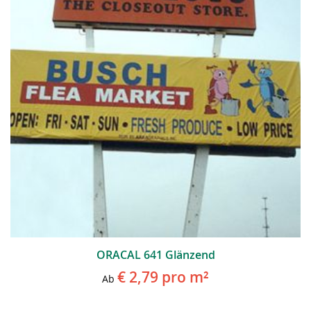
ORACAL 641 Glänzend
€ 2,79
pro m²
Ab