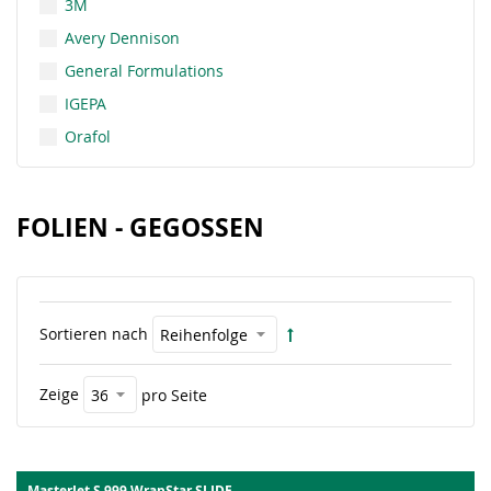
3M
Avery Dennison
General Formulations
IGEPA
Orafol
FOLIEN - GEGOSSEN
Sortieren nach
Zeige
pro Seite
MasterJet S 999 WrapStar SLIDE