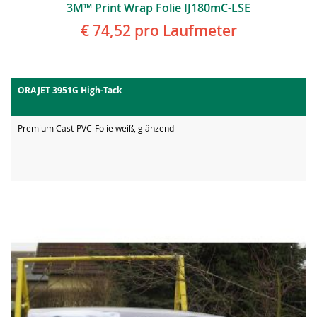
3M™ Print Wrap Folie IJ180mC-LSE
€ 74,52
pro Laufmeter
ORAJET 3951G High-Tack
Premium Cast-PVC-Folie weiß, glänzend