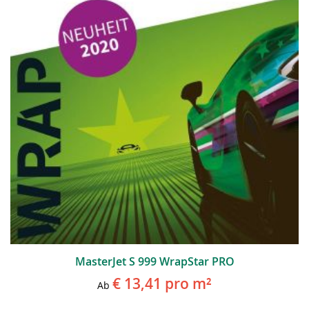
MasterJet S 999 WrapStar PRO
€ 13,41
pro m²
Ab