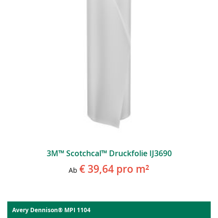
3M™ Scotchcal™ Druckfolie IJ3690
€ 39,64
pro m²
Ab
Avery Dennison® MPI 1104