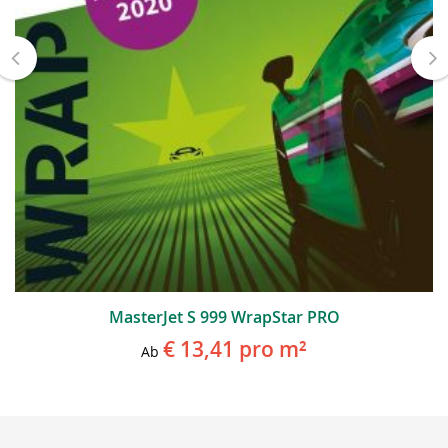
MasterJet S 999 WrapStar PRO
€ 13,41
pro m²
Ab