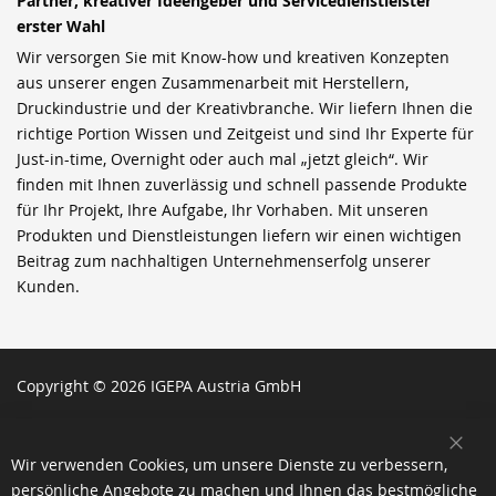
Partner, kreativer Ideengeber und Servicedienstleister
erster Wahl
Wir versorgen Sie mit Know-how und kreativen Konzepten
aus unserer engen Zusammenarbeit mit Herstellern,
Druckindustrie und der Kreativbranche. Wir liefern Ihnen die
richtige Portion Wissen und Zeitgeist und sind Ihr Experte für
Just-in-time, Overnight oder auch mal „jetzt gleich“. Wir
finden mit Ihnen zuverlässig und schnell passende Produkte
für Ihr Projekt, Ihre Aufgabe, Ihr Vorhaben. Mit unseren
Produkten und Dienstleistungen liefern wir einen wichtigen
Beitrag zum nachhaltigen Unternehmenserfolg unserer
Kunden.
Copyright © 2026 IGEPA Austria GmbH
SCH
Wir verwenden Cookies, um unsere Dienste zu verbessern,
persönliche Angebote zu machen und Ihnen das bestmögliche