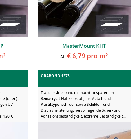
AP
MasterMount KHT
m²
€ 6,79
pro m²
Ab
ORABOND 1375
e
Transferklebeband mit hochtransparenten
e (offen) :
Reinacrylat-Haftklebstoff, für Metall- und
egen UV-
Plastiktypenschilder sowie Schilder- und
Displayherstellung, hervorragende Scher- und
ei 120°C
Adhäsionsbeständigkeit, extreme Beständigkeit...