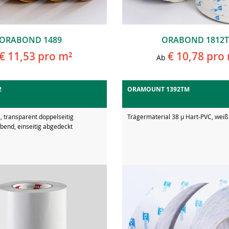
ORABOND 1489
ORABOND 1812
€ 11,53
pro m²
€ 10,78
pro 
Ab
2
ORAMOUNT 1392TM
e, transparent doppelseitig
Trägermaterial 38 µ Hart-PVC, weiß
bend, einseitig abgedeckt