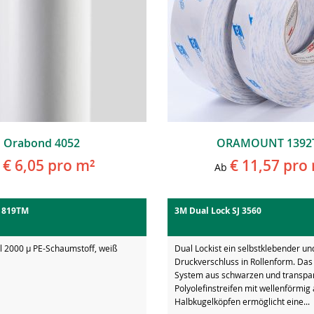
Orabond 4052
ORAMOUNT 1392
€ 6,05
pro m²
€ 11,57
pro 
Ab
1819TM
3M Dual Lock SJ 3560
l 2000 µ PE-Schaumstoff, weiß
Dual Lockist ein selbstklebender und
Druckverschluss in Rollenform. Das
System aus schwarzen und transpa
Polyolefinstreifen mit wellenförmi
Halbkugelköpfen ermöglicht eine...