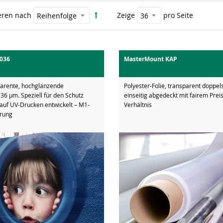
eren nach
Zeige
pro Seite
036
MasterMount KAP
parente, hochglänzende
Polyester-Folie, transparent doppels
, 36 µm. Speziell für den Schutz
einseitig abgedeckt mit fairem Prei
 auf UV-Drucken entwickelt – M1-
Verhältnis
erung