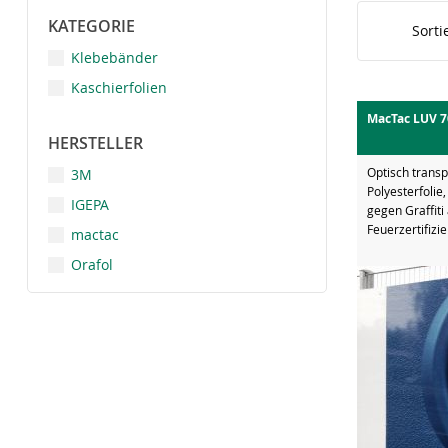
KATEGORIE
Sorti
Klebebänder
Kaschierfolien
MacTac LUV 7
HERSTELLER
Optisch trans
3M
Polyesterfolie
IGEPA
gegen Graffiti
Feuerzertifizi
mactac
Orafol