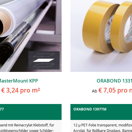
asterMount KPP
ORABOND 133
€ 3,24
pro m²
€ 7,05
pro 
Ab
77
ORABOND 1397TM
and mit Reinacrylat Klebstoff, für
12 µ PET-Folie transparent, modifizi
astiktypenschilder sowie Schilder-
Acrylat, für Rollbare Displays, Banne