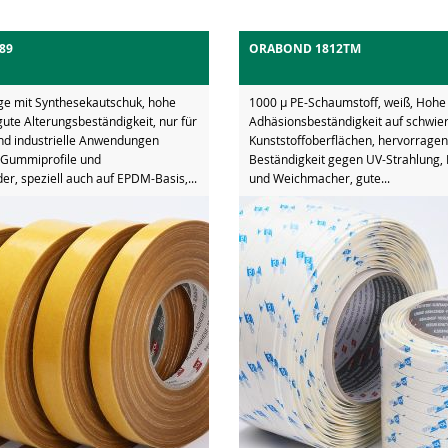
89
ORABOND 1812TM
ge mit Synthesekautschuk, hohe
1000 µ PE-Schaumstoff, weiß, Hohe
gute Alterungsbeständigkeit, nur für
Adhäsionsbeständigkeit auf schwie
nd industrielle Anwendungen
Kunststoffoberflächen, hervorrage
r Gummiprofile und
Beständigkeit gegen UV-Strahlung, 
r, speziell auch auf EPDM-Basis,...
und Weichmacher, gute...