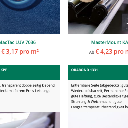
MacTac LUV 7036
MasterMount K
€ 3,17
pro m²
€ 4,23
pro 
Ab
 KPP
ORABOND 1331
e, transparent doppelseitig klebend,
Entfernbare Seite (abgedeckt) : gut
deckt mit fairem Preis-Leistungs-
Wiederablösbarkeit, Permanente Seit
gute Haftung, gute Beständigkeit g
Strahlung & Weichmacher, gute
Langzeittemperaturbeständigkeit b