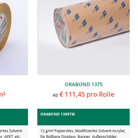
1
ORABOND 1375
m²
€ 111,45
pro Rolle
Ab
ORABOND 1399TM
ertes Solvent-
12 g/m² Papiervlies, Modifiziertes Solvent-Acrylat,
r, APET, etc.,
für Rollbare Displays, Banner, Außenschilder,