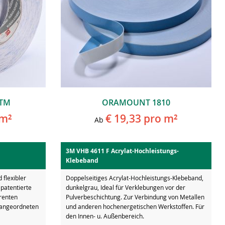
TM
ORAMOUNT 1810
m²
€ 19,33
pro m²
Ab
3M VHB 4611 F Acrylat-Hochleistungs-
Klebeband
 flexibler
Doppelseitiges Acrylat-Hochleistungs-Klebeband,
 patentierte
dunkelgrau, Ideal für Verklebungen vor der
renten
Pulverbeschichtung. Zur Verbindung von Metallen
g angeordneten
und anderen hochenergetischen Werkstoffen. Für
den Innen- u. Außenbereich.