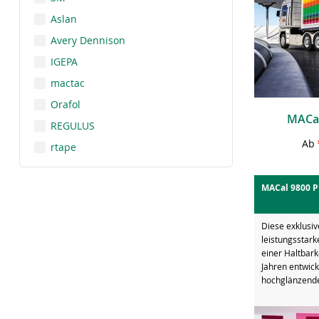
Aslan
Avery Dennison
IGEPA
mactac
Orafol
MACal
REGULUS
Ab
rtape
MACal 9800 
Diese exklusiv
leistungsstar
einer Haltbark
Jahren entwick
hochglänzende 