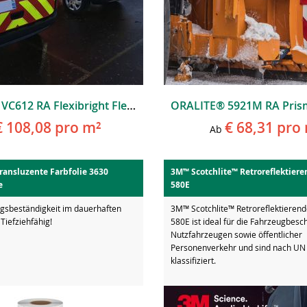
ORALITE® VC612 RA Flexibright Fleet Marking Grade
€ 108,08
pro m²
€ 68,31
pro 
Ab
ransluzente Farbfolie 3630
3M™ Scotchlite™ Retroreflektiere
e
580E
gsbeständigkeit im dauerhaften
3M™ Scotchlite™ Retroreflektierende
Tiefziehfähig!
580E ist ideal für die Fahrzeugbesc
Nutzfahrzeugen sowie öffentlicher
Personenverkehr und sind nach UN
klassifiziert.