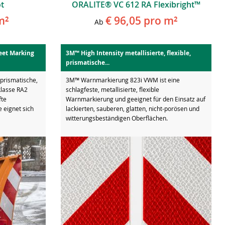
t
ORALITE® VC 612 RA Flexibright™
m²
€ 96,05
pro m²
Ab
eet Marking
3M™ High Intensity metallisierte, flexible,
prismatische...
prismatische,
3M™ Warnmarkierung 823i VWM ist eine
klasse RA2
schlagfeste, metallisierte, flexible
fte
Warnmarkierung und geeignet für den Einsatz auf
e eignet sich
lackierten, sauberen, glatten, nicht-porösen und
witterungsbeständigen Oberflächen.