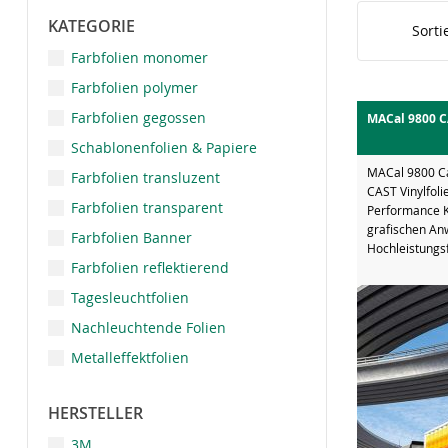
KATEGORIE
Sorti
Farbfolien monomer
Farbfolien polymer
Farbfolien gegossen
MACal 9800 C
Schablonenfolien & Papiere
MACal 9800 Ca
Farbfolien transluzent
CAST Vinylfol
Farbfolien transparent
Performance Kl
grafischen An
Farbfolien Banner
Hochleistungsf
Farbfolien reflektierend
Tagesleuchtfolien
Nachleuchtende Folien
Metalleffektfolien
HERSTELLER
3M