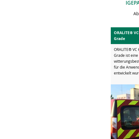
IGEPA
Ab
ORALITE® VC6
Grade
ORALITE® VC 6
Grade ist eine
witterungsbes
für die Anwen
entwickelt wur