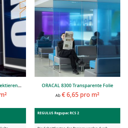
3M™ Scotchlite™ Retroreflektierende Folie 580E
ORACAL 8300 Transparente Folie
m²
€ 6,65
pro m²
Ab
REGULUS Regupac RCS 2