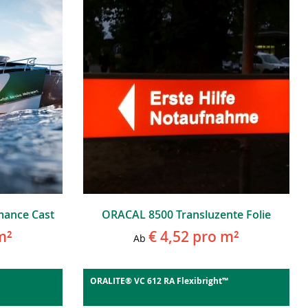
mance Cast
ORACAL 8500 Transluzente Folie
m²
€ 4,52
pro m²
Ab
ORALITE® VC 612 RA Flexibright™