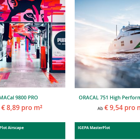
MACal 9800 PRO
ORACAL 751 High Perfor
€ 8,89
pro m²
€ 9,54
pro 
Ab
Plot Airscape
IGEPA MasterPlot