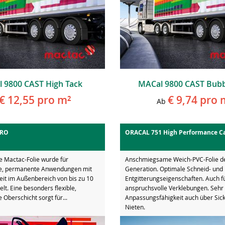
 9800 CAST High Tack
MACal 9800 CAST Bubb
€ 12,55
pro m²
€ 9,74
pro 
Ab
PRO
ORACAL 751 High Performance C
e Mactac-Folie wurde für
Anschmiegsame Weich-PVC-Folie d
ke, permanente Anwendungen mit
Generation. Optimale Schneid- und
eit im Außenbereich von bis zu 10
Entgitterungseigenschaften. Auch f
elt. Eine besonders flexible,
anspruchsvolle Verklebungen. Sehr
Oberschicht sorgt für...
Anpassungsfähigkeit auch über Sic
Nieten.