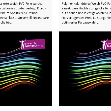
drierte Weich-PVC-Folie welche
Polymer kalandrierte Weich-PVC-Foli
e Luftkanalstruktur verfügt. Durch
einsetzbare Hochleistungsfolie für
t beim Applizieren Luft und
auf ebenen und leicht gewölbten Ob
teinschlüsse. Universell einsetzbare
Hervorragendes Preis-Leistungs-Ver
lie für...
optimierter Farbauswahl....