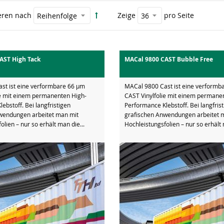
eren nach
Zeige
pro Seite
AST High Tack
MACal 9800 CAST Bubble Free
st ist eine verformbare 66 µm
MACal 9800 Cast ist eine verformb
ie mit einem permanenten High-
CAST Vinylfolie mit einem permane
ebstoff. Bei langfristigen
Performance Klebstoff. Bei langfris
wendungen arbeitet man mit
grafischen Anwendungen arbeitet 
olien – nur so erhält man die...
Hochleistungsfolien – nur so erhält 