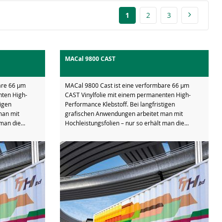
1
2
3
MACal 9800 CAST
are 66 µm
MACal 9800 Cast ist eine verformbare 66 µm
nten High-
CAST Vinylfolie mit einem permanenten High-
tigen
Performance Klebstoff. Bei langfristigen
man mit
grafischen Anwendungen arbeitet man mit
man die...
Hochleistungsfolien – nur so erhält man die...