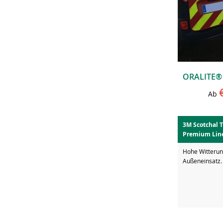
Ab
3M Scotchal T
Premium Lin
Hohe Witterun
Außeneinsatz. 