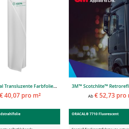
3M Scotchal Transluzente Farbfolie 3630 Premium Line
€ 40,07
pro m²
€ 52,73
pro 
Ab
dstrahlfolie
ORACAL® 7710 Fluorescent