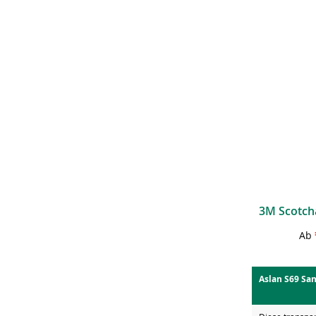
Ab
Aslan S69 San