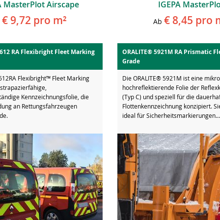
 MasterPlot Airscape
IGEPA MasterPlo
€ 9,72
pro m²
€ 8,45
pro 
Ab
12 RA Flexibright Fleet Marking
ORALITE® 5921M RA Prismatic Fl
Grade
12RA Flexibright™ Fleet Marking
Die ORALITE® 5921M ist eine mikro
 strapazierfähige,
hochreflektierende Folie der Reflex
tändige Kennzeichnungsfolie, die
(Typ C) und speziell für die dauerha
dung an Rettungsfahrzeugen
Flottenkennzeichnung konzipiert. Si
de.
ideal für Sicherheitsmarkierungen...