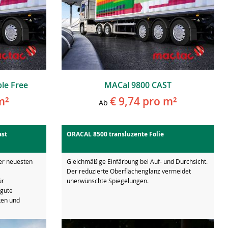
le Free
MACal 9800 CAST
m²
€ 9,74
pro m²
Ab
ast
ORACAL 8500 transluzente Folie
er neuesten
Gleichmäßige Einfärbung bei Auf- und Durchsicht.
Der reduzierte Oberflächenglanz vermeidet
ür
unerwünschte Spiegelungen.
 gute
ken und