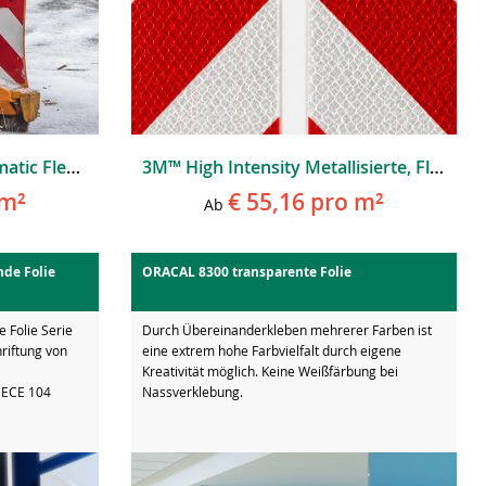
ORALITE® 5921M RA Prismatic Fleet Marking Grade
3M™ High Intensity Metallisierte, Flexible, Prismatische Fahrzeugwarnmarkierung Serie 823i
m²
€ 55,16
pro m²
Ab
nde Folie
ORACAL 8300 transparente Folie
 Folie Serie
Durch Übereinanderkleben mehrerer Farben ist
hriftung von
eine extrem hohe Farbvielfalt durch eigene
Kreativität möglich. Keine Weißfärbung bei
 ECE 104
Nassverklebung.