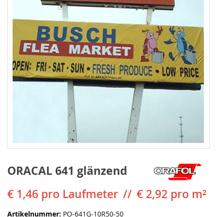
ORACAL 641 glänzend
€ 1,46
pro Laufmeter
€ 2,92 pro m²
Artikelnummer
PO-641G-10R50-50