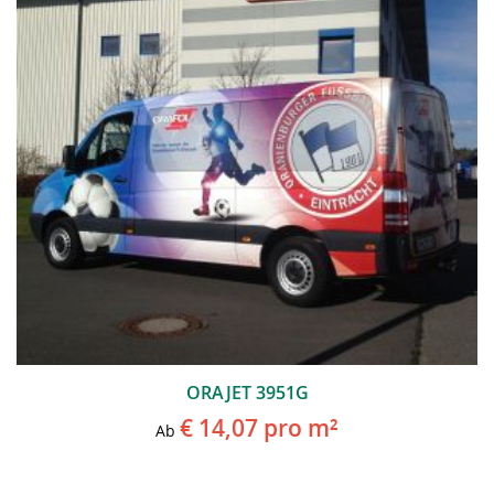
ORAJET 3951G
€ 14,07
pro m²
Ab