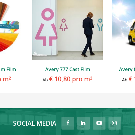
um Film
Avery 777 Cast Film
Avery 
o m²
€ 10,80
pro m²
€ 
Ab
Ab
SOCIAL MEDIA