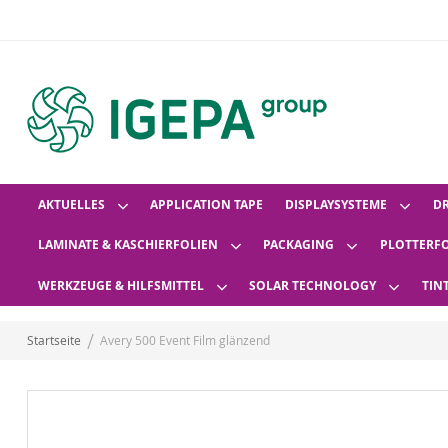
AKTUELLES
APPLICATION TAPE
DISPLAYSYSTEME
D
LAMINATE & KASCHIERFOLIEN
PACKAGING
PLOTTERF
WERKZEUGE & HILFSMITTEL
SOLAR TECHNOLOGY
TIN
Startseite
Avery 500 Event Film glänzend