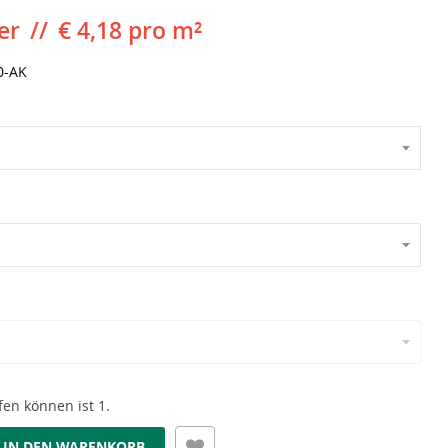
er
€ 4,18 pro m²
0-AK
en können ist 1.
IN DEN WARENKORB