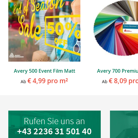
Avery 500 Event Film Matt
Avery 700 Premi
€ 4,99
pro m²
€ 8,09
pr
Ab
Ab