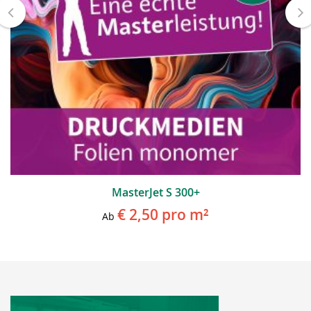
MasterJet S 300+
€ 2,50
pro m²
Ab