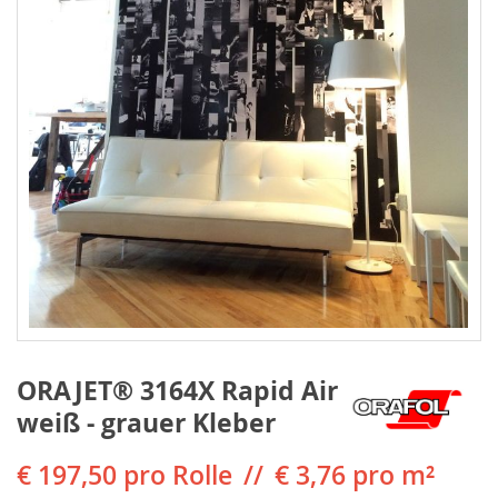
ORAJET® 3164X Rapid Air
weiß - grauer Kleber
€ 197,50
pro Rolle
€ 3,76 pro m²