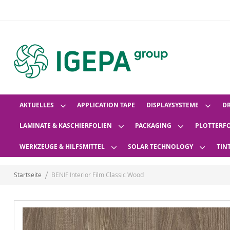
AKTUELLES
APPLICATION TAPE
DISPLAYSYSTEME
D
LAMINATE & KASCHIERFOLIEN
PACKAGING
PLOTTERF
WERKZEUGE & HILFSMITTEL
SOLAR TECHNOLOGY
TIN
Startseite
BENIF Interior Film Classic Wood