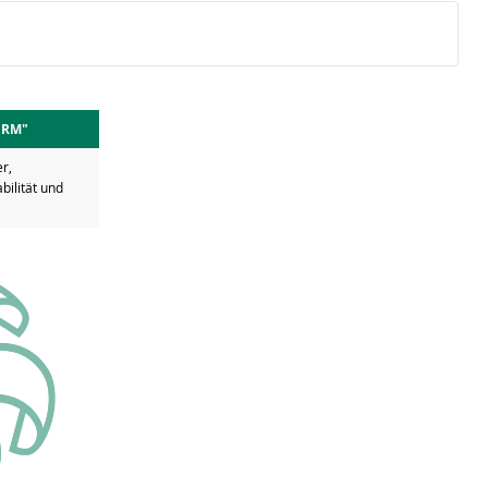
TORM"
r,
bilität und