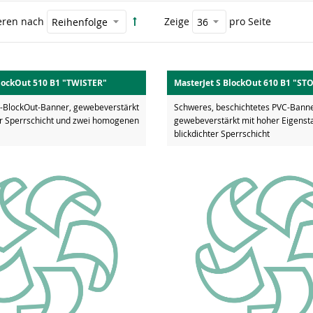
eren nach
Zeige
pro Seite
BlockOut 510 B1 "TWISTER"
MasterJet S BlockOut 610 B1 "S
-BlockOut-Banner, gewebeverstärkt
Schweres, beschichtetes PVC-Banne
ter Sperrschicht und zwei homogenen
gewebeverstärkt mit hoher Eigensta
blickdichter Sperrschicht