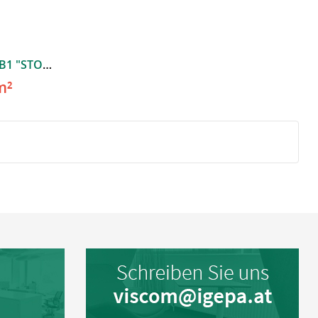
MasterJet S BlockOut 610 B1 "STORM"
m²