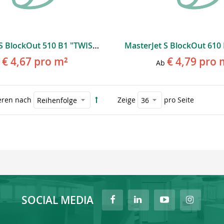
MasterJet S BlockOut 510 B1 "TWISTER"
€ 4,67
pro m²
€ 4,79
pro 
Ab
eren nach
Zeige
pro Seite
SOCIAL MEDIA