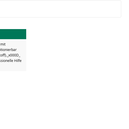
 mit
itionierbar
off)._x000D_
sionelle Hilfe