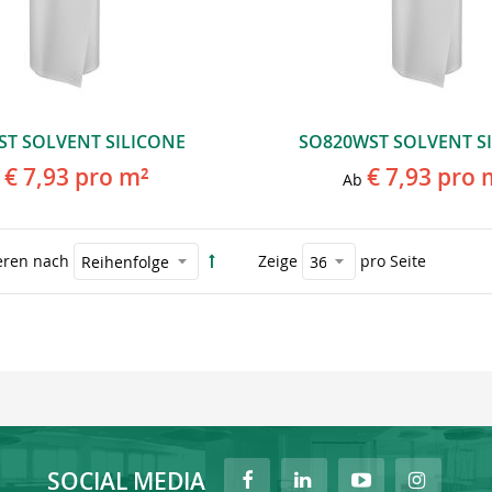
ST SOLVENT SILICONE
SO820WST SOLVENT S
€ 7,93
pro m²
€ 7,93
pro 
Ab
eren nach
Zeige
pro Seite
SOCIAL MEDIA