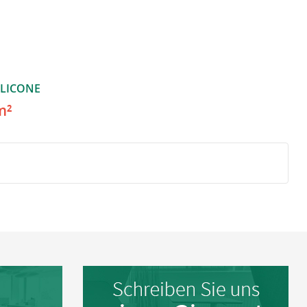
ILICONE
m²