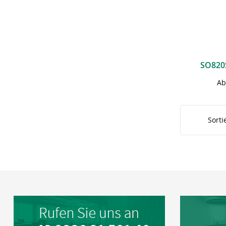
SO820
Ab
Sorti