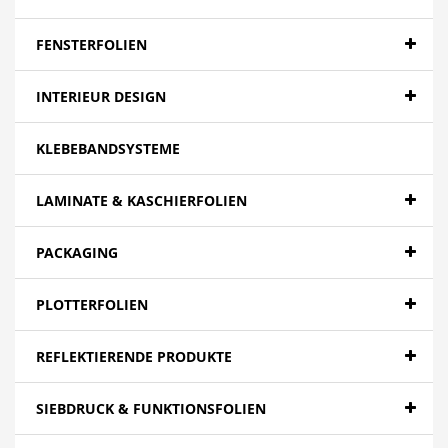
Banner - Backlit
Banner - Blockout
FENSTERFOLIEN
Banner - Spezialitäten
INTERIEUR DESIGN
Papier
KLEBEBANDSYSTEME
Canvas
Mesh
LAMINATE & KASCHIERFOLIEN
Textilien
PACKAGING
Farbfolien gegossen
PLOTTERFOLIEN
Folien - High Tack | Niedertemperaturen
Folien - Low Tack | Adhäsionsfolien
REFLEKTIERENDE PRODUKTE
Folien - Adhäsionsfolien
SIEBDRUCK & FUNKTIONSFOLIEN
Folien - Extra opak