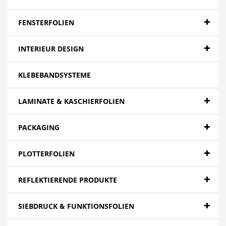
Banner - Backlit
Banner - Blockout
FENSTERFOLIEN
Banner - Spezialitäten
INTERIEUR DESIGN
Papier
KLEBEBANDSYSTEME
Canvas
Mesh
LAMINATE & KASCHIERFOLIEN
Textilien
PACKAGING
Farbfolien gegossen
PLOTTERFOLIEN
Folien - High Tack | Niedertemperaturen
Folien - Low Tack | Adhäsionsfolien
REFLEKTIERENDE PRODUKTE
Folien - Adhäsionsfolien
SIEBDRUCK & FUNKTIONSFOLIEN
Folien - Extra opak