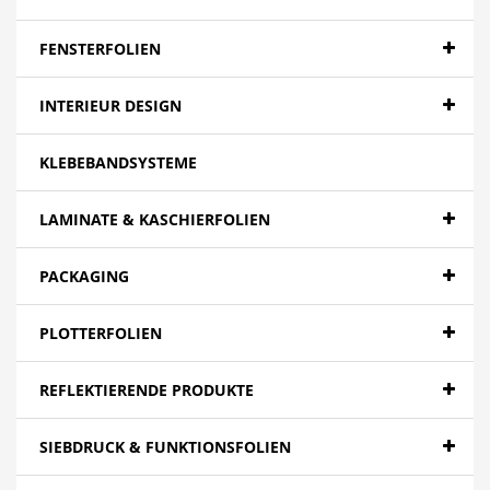
Banner - Backlit
Banner - Blockout
FENSTERFOLIEN
Banner - Spezialitäten
INTERIEUR DESIGN
Papier
KLEBEBANDSYSTEME
Canvas
Mesh
LAMINATE & KASCHIERFOLIEN
Textilien
PACKAGING
Farbfolien gegossen
PLOTTERFOLIEN
Folien - High Tack | Niedertemperaturen
Folien - Low Tack | Adhäsionsfolien
REFLEKTIERENDE PRODUKTE
Folien - Adhäsionsfolien
SIEBDRUCK & FUNKTIONSFOLIEN
Folien - Extra opak