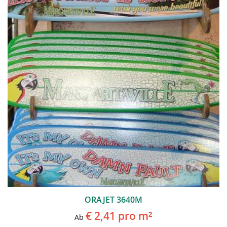
ORAJET 3640M
€ 2,41
pro m²
Ab