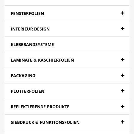
Banner - Backlit
Banner - Blockout
FENSTERFOLIEN
Banner - Spezialitäten
INTERIEUR DESIGN
Papier
KLEBEBANDSYSTEME
Canvas
Mesh
LAMINATE & KASCHIERFOLIEN
Textilien
PACKAGING
Farbfolien gegossen
PLOTTERFOLIEN
Folien - High Tack | Niedertemperaturen
Folien - Low Tack | Adhäsionsfolien
REFLEKTIERENDE PRODUKTE
Folien - Adhäsionsfolien
SIEBDRUCK & FUNKTIONSFOLIEN
Folien - Extra opak