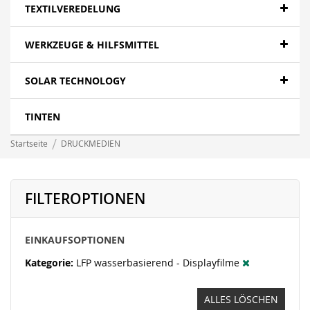
Papier- Fotopapier
TEXTILVEREDELUNG
Textilien - Fahnen
WERKZEUGE & HILFSMITTEL
Textilien - Canvas
SOLAR TECHNOLOGY
Folien- polymer
LFP wasserbasierend - Papier
TINTEN
LFP wasserbasierend - Canvas
Startseite
DRUCKMEDIEN
LFP wasserbasierend - Displayfilme
LFP wasserbasierend - Folie
FILTEROPTIONEN
LFP wasserbasierend - Textil
EINKAUFSOPTIONEN
Banner - Mesh
Kategorie
LFP wasserbasierend - Displayfilme
ALLES LÖSCHEN