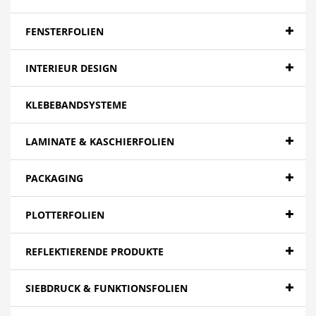
Banner - Backlit
Banner - Blockout
FENSTERFOLIEN
Banner - Spezialitäten
INTERIEUR DESIGN
Papier
KLEBEBANDSYSTEME
Canvas
Mesh
LAMINATE & KASCHIERFOLIEN
Textilien
PACKAGING
Farbfolien gegossen
PLOTTERFOLIEN
Folien - High Tack | Niedertemperaturen
Folien - Low Tack | Adhäsionsfolien
REFLEKTIERENDE PRODUKTE
Folien - Adhäsionsfolien
SIEBDRUCK & FUNKTIONSFOLIEN
Folien - Extra opak