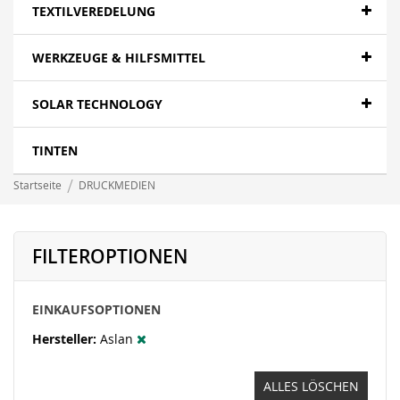
Papier- Fotopapier
TEXTILVEREDELUNG
Textilien - Fahnen
WERKZEUGE & HILFSMITTEL
Textilien - Canvas
SOLAR TECHNOLOGY
Folien- polymer
LFP wasserbasierend - Papier
TINTEN
LFP wasserbasierend - Canvas
Startseite
DRUCKMEDIEN
LFP wasserbasierend - Displayfilme
LFP wasserbasierend - Folie
FILTEROPTIONEN
LFP wasserbasierend - Textil
EINKAUFSOPTIONEN
Banner - Mesh
Hersteller
Aslan
ALLES LÖSCHEN