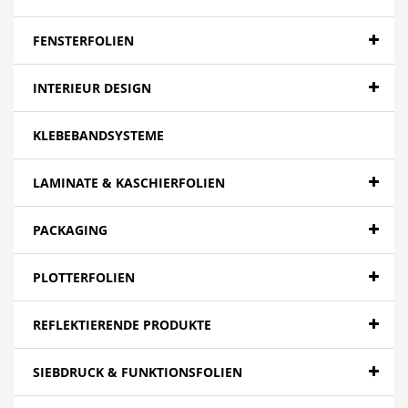
Banner - Backlit
Banner - Blockout
FENSTERFOLIEN
Banner - Spezialitäten
INTERIEUR DESIGN
Papier
KLEBEBANDSYSTEME
Canvas
Mesh
LAMINATE & KASCHIERFOLIEN
Textilien
PACKAGING
Farbfolien gegossen
PLOTTERFOLIEN
Folien - High Tack | Niedertemperaturen
Folien - Low Tack | Adhäsionsfolien
REFLEKTIERENDE PRODUKTE
Folien - Adhäsionsfolien
SIEBDRUCK & FUNKTIONSFOLIEN
Folien - Extra opak