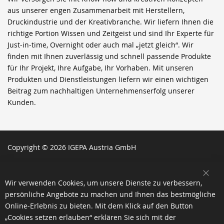
aus unserer engen Zusammenarbeit mit Herstellern,
Druckindustrie und der Kreativbranche. Wir liefern Ihnen die
richtige Portion Wissen und Zeitgeist und sind Ihr Experte für
Just-in-time, Overnight oder auch mal „jetzt gleich“. Wir
finden mit Ihnen zuverlässig und schnell passende Produkte
für Ihr Projekt, Ihre Aufgabe, Ihr Vorhaben. Mit unseren
Produkten und Dienstleistungen liefern wir einen wichtigen
Beitrag zum nachhaltigen Unternehmenserfolg unserer
Kunden.
Copyright © 2026 IGEPA Austria GmbH
SCH
Wir verwenden Cookies, um unsere Dienste zu verbessern,
persönliche Angebote zu machen und Ihnen das bestmögliche
Online-Erlebnis zu bieten. Mit dem Klick auf den Button
„Cookies setzen erlauben“ erklären Sie sich mit der