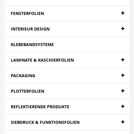
Banner - Backlit
Banner - Blockout
FENSTERFOLIEN
Banner - Spezialitäten
INTERIEUR DESIGN
Papier
KLEBEBANDSYSTEME
Canvas
Mesh
LAMINATE & KASCHIERFOLIEN
Textilien
PACKAGING
Farbfolien gegossen
PLOTTERFOLIEN
Folien - High Tack | Niedertemperaturen
Folien - Low Tack | Adhäsionsfolien
REFLEKTIERENDE PRODUKTE
Folien - Adhäsionsfolien
SIEBDRUCK & FUNKTIONSFOLIEN
Folien - Extra opak