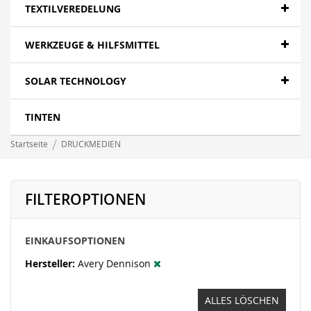
Papier- Fotopapier
TEXTILVEREDELUNG
Textilien - Fahnen
WERKZEUGE & HILFSMITTEL
Textilien - Canvas
SOLAR TECHNOLOGY
Folien- polymer
LFP wasserbasierend - Papier
TINTEN
LFP wasserbasierend - Canvas
Startseite
DRUCKMEDIEN
LFP wasserbasierend - Displayfilme
LFP wasserbasierend - Folie
FILTEROPTIONEN
LFP wasserbasierend - Textil
EINKAUFSOPTIONEN
Banner - Mesh
Hersteller
Avery Dennison
ALLES LÖSCHEN