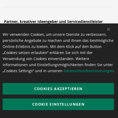
Partner, kreativer Ideengeber und Servicedienstleister
SCH
erster Wahl
Wir verwenden Cookies, um unsere Dienste zu verbessern,
Wir versorgen Sie mit Know-how und kreativen Konzepten
persönliche Angebote zu machen und Ihnen das bestmögliche
aus unserer engen Zusammenarbeit mit Herstellern,
Online-Erlebnis zu bieten. Mit dem Klick auf den Button
Druckindustrie und der Kreativbranche. Wir liefern Ihnen die
„Cookies setzen erlauben“ erklären Sie sich mit der
richtige Portion Wissen und Zeitgeist und sind Ihr Experte für
Verwendung von Cookies einverstanden. Weitere
Just-in-time, Overnight oder auch mal „jetzt gleich“. Wir
Informationen und Einstellungsmöglichkeiten finden Sie unter
finden mit Ihnen zuverlässig und schnell passende Produkte
„Cookies Settings“ und in unseren
Datenschutzbestimmungen
.
für Ihr Projekt, Ihre Aufgabe, Ihr Vorhaben. Mit unseren
Produkten und Dienstleistungen liefern wir einen wichtigen
Beitrag zum nachhaltigen Unternehmenserfolg unserer
COOKIES AKZEPTIEREN
Kunden.
COOKIE EINSTELLUNGEN
Copyright © 2026 IGEPA Austria GmbH