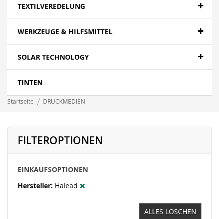
Papier- Fotopapier
TEXTILVEREDELUNG
Textilien - Fahnen
WERKZEUGE & HILFSMITTEL
Textilien - Canvas
SOLAR TECHNOLOGY
Folien- polymer
LFP wasserbasierend - Papier
TINTEN
LFP wasserbasierend - Canvas
Startseite
DRUCKMEDIEN
LFP wasserbasierend - Displayfilme
LFP wasserbasierend - Folie
FILTEROPTIONEN
LFP wasserbasierend - Textil
EINKAUFSOPTIONEN
Banner - Mesh
Hersteller
Halead
ALLES LÖSCHEN