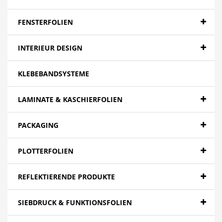
Banner - Backlit
Banner - Blockout
FENSTERFOLIEN
Banner - Spezialitäten
INTERIEUR DESIGN
Papier
KLEBEBANDSYSTEME
Canvas
Mesh
LAMINATE & KASCHIERFOLIEN
Textilien
PACKAGING
Farbfolien gegossen
PLOTTERFOLIEN
Folien - High Tack | Niedertemperaturen
Folien - Low Tack | Adhäsionsfolien
REFLEKTIERENDE PRODUKTE
Folien - Adhäsionsfolien
SIEBDRUCK & FUNKTIONSFOLIEN
Folien - Extra opak