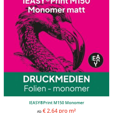
IEASY®Print M150 Monomer
€ 2,64
pro m²
Ab