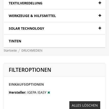
Papier- Fotopapier
TEXTILVEREDELUNG
Textilien - Fahnen
WERKZEUGE & HILFSMITTEL
Textilien - Canvas
SOLAR TECHNOLOGY
Folien- polymer
LFP wasserbasierend - Papier
TINTEN
LFP wasserbasierend - Canvas
Startseite
DRUCKMEDIEN
LFP wasserbasierend - Displayfilme
LFP wasserbasierend - Folie
FILTEROPTIONEN
LFP wasserbasierend - Textil
EINKAUFSOPTIONEN
Banner - Mesh
Hersteller
IGEPA IEASY
ALLES LÖSCHEN