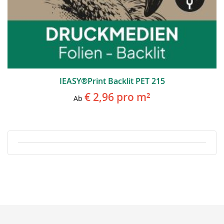
IEASY®Print Backlit PET 215
€ 2,96
pro m²
Ab