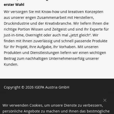
erster Wahl
Wir versorgen Sie mit Know-how und kreativen Konzepten
aus unserer engen Zusammenarbeit mit Herstellern,
Druckindustrie und der Kreativbranche. Wir liefern Ihnen die
richtige Portion Wissen und Zeitgeist und sind Ihr Experte für
Just-in-time, Overnight oder auch mal „jetzt gleich“. Wir
finden mit Ihnen zuverlässig und schnell passende Produkte
für Ihr Projekt, Ihre Aufgabe, Ihr Vorhaben. Mit unseren
Produkten und Dienstleistungen liefern wir einen wichtigen
Beitrag zum nachhaltigen Unternehmenserfolg unserer
Kunden.
Copyright © 2026 IGEPA Austria GmbH
SCH
Wir verwenden Cookies, um unsere Dienste zu verbessern,
persönliche Angebote zu machen und Ihnen das bestmögliche