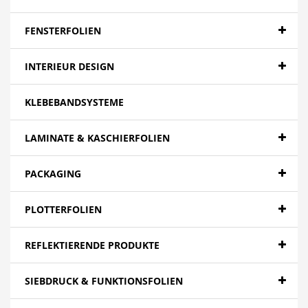
Banner - Backlit
Banner - Blockout
FENSTERFOLIEN
Banner - Spezialitäten
INTERIEUR DESIGN
Papier
KLEBEBANDSYSTEME
Canvas
Mesh
LAMINATE & KASCHIERFOLIEN
Textilien
PACKAGING
Farbfolien gegossen
PLOTTERFOLIEN
Folien - High Tack | Niedertemperaturen
Folien - Low Tack | Adhäsionsfolien
REFLEKTIERENDE PRODUKTE
Folien - Adhäsionsfolien
SIEBDRUCK & FUNKTIONSFOLIEN
Folien - Extra opak