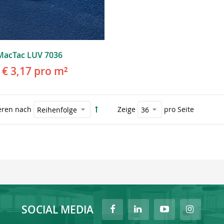
MacTac LUV 7036
€ 3,17
pro m²
eren nach
Zeige
pro Seite
SOCIAL MEDIA