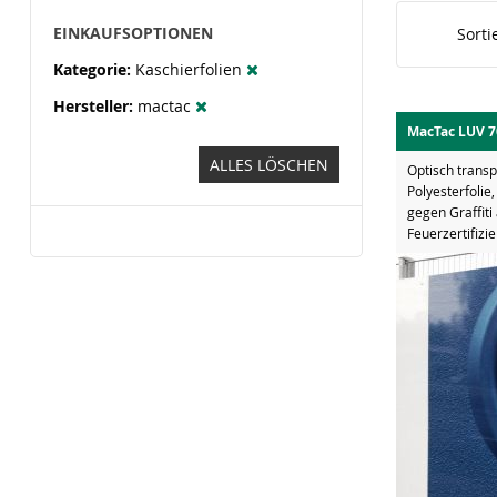
EINKAUFSOPTIONEN
Sorti
Kategorie
Kaschierfolien
Hersteller
mactac
MacTac LUV 7
ALLES LÖSCHEN
Optisch trans
Polyesterfolie
gegen Graffiti
Feuerzertifizi