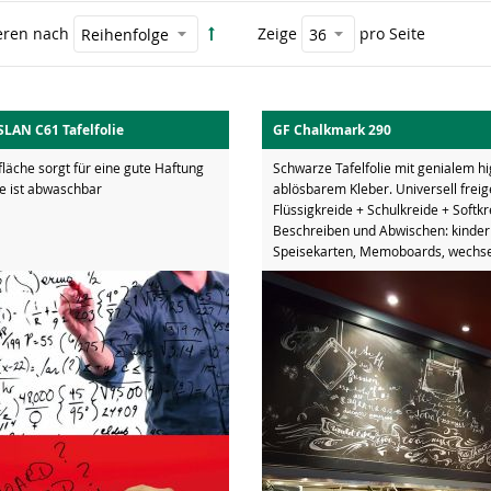
eren nach
Zeige
pro Seite
SLAN C61 Tafelfolie
GF Chalkmark 290
läche sorgt für eine gute Haftung
Schwarze Tafelfolie mit genialem hi
ie ist abwaschbar
ablösbarem Kleber. Universell frei
Flüssigkreide + Schulkreide + Softkr
Beschreiben und Abwischen: kinderl
Speisekarten, Memoboards, wechsel