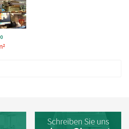
90
m²