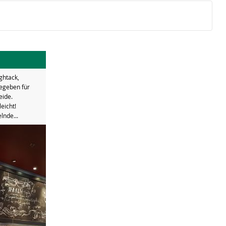
ghtack,
gegeben für
eide.
eicht!
nde...