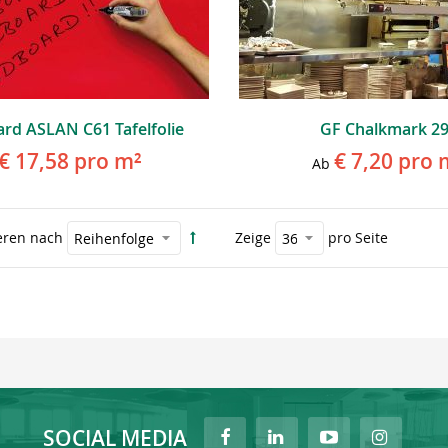
rd ASLAN C61 Tafelfolie
GF Chalkmark 2
€ 17,58
pro m²
€ 7,20
pro 
Ab
eren nach
Zeige
pro Seite
SOCIAL MEDIA