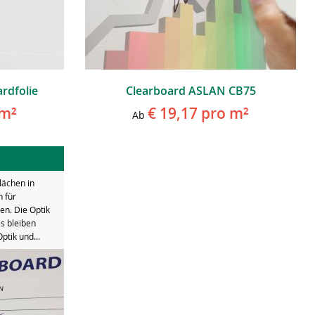
rdfolie
Clearboard ASLAN CB75
m²
€ 19,17
pro m²
Ab
lächen in
 für
n. Die Optik
s bleiben
ptik und...