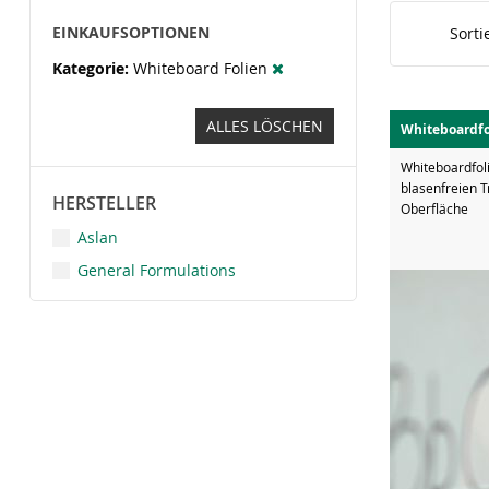
EINKAUFSOPTIONEN
Sorti
Kategorie
Whiteboard Folien
ALLES LÖSCHEN
Whiteboardfo
Whiteboardfoli
blasenfreien 
HERSTELLER
Oberfläche
Aslan
General Formulations