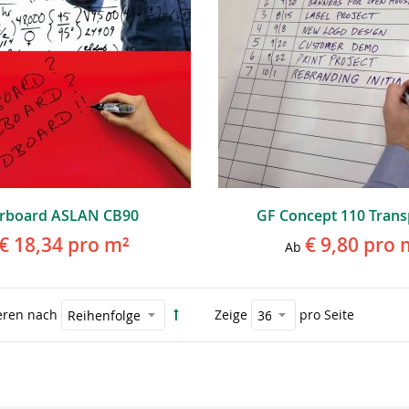
arboard ASLAN CB90
GF Concept 110 Trans
€ 18,34
pro m²
€ 9,80
pro 
Ab
eren nach
Zeige
pro Seite