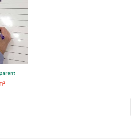
parent
m²