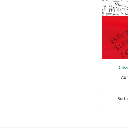
Cle
Ab
Sorti