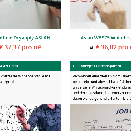
Whiteboardfolie Dryapply ASLAN WBL 995
Aslan WB975 Whiteboa
€ 37,37
pro m²
€ 36,02
pro 
Ab
ASLAN CB90
GF Concept 110 transparent
 kratzfeste Whiteboardfolie mit
Verwandelt eine Vielzahl vom Oberf
lanzgrad
beschreib- und abwischbare Flächen
universelle Whiteboard-Anwendunge
und der Charakter des Untergrunde
dabei weitestgehend erhalten. Die O