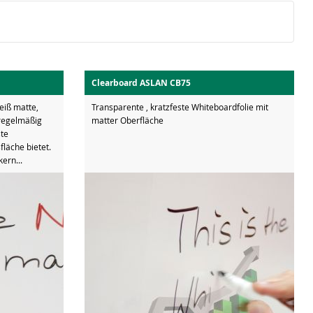
Clearboard ASLAN CB75
eiß matte,
Transparente , kratzfeste Whiteboardfolie mit
 regelmäßig
matter Oberfläche
ste
läche bietet.
ern...