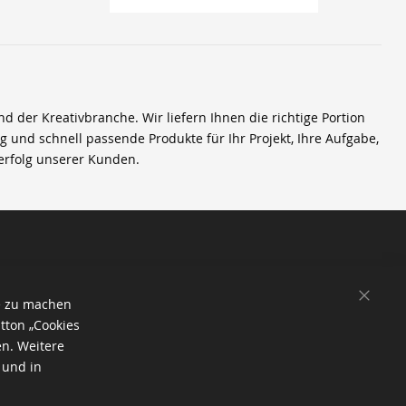
der Kreativbranche. Wir liefern Ihnen die richtige Portion
ig und schnell passende Produkte für Ihr Projekt, Ihre Aufgabe,
erfolg unserer Kunden.
SCHL
e zu machen
tton „Cookies
en. Weitere
 und in