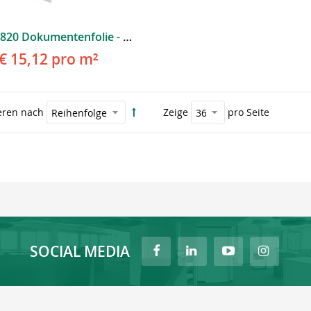
ORACAL® 820 Dokumentenfolie - Rollenware
€ 15,12
pro m²
eren nach
Zeige
pro Seite
SOCIAL MEDIA