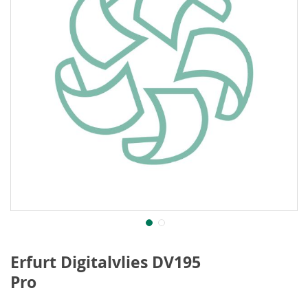
Erfurt Digitalvlies DV195
Pro