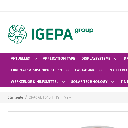
AKTUELLES
APPLICATION TAPE
DISPLAYSYSTEME
D
LAMINATE & KASCHIERFOLIEN
PACKAGING
PLOTTERF
WERKZEUGE & HILFSMITTEL
SOLAR TECHNOLOGY
TIN
Startseite
ORACAL 1640HT Print Vinyl