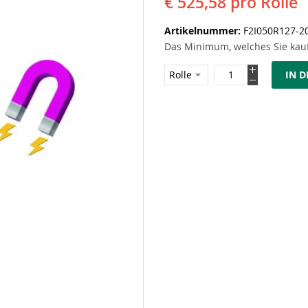
€ 525,58
pro Rolle
Artikelnummer
F2I050R127-2
Das Minimum, welches Sie kauf
IN 