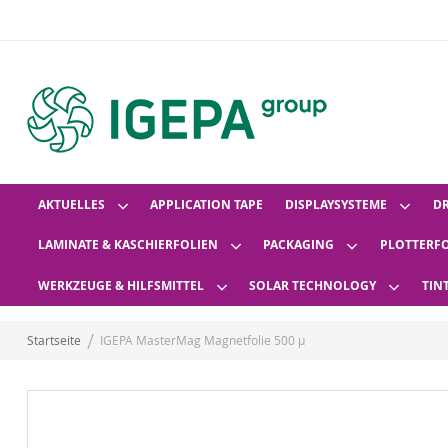
AKTUELLES
APPLICATION TAPE
DISPLAYSYSTEME
D
LAMINATE & KASCHIERFOLIEN
PACKAGING
PLOTTERF
WERKZEUGE & HILFSMITTEL
SOLAR TECHNOLOGY
TIN
Startseite
IGEPA MasterMag Magnetfolie 500 µ