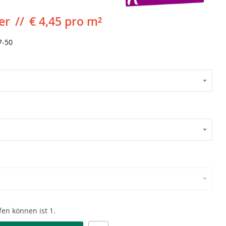
er
€ 4,45 pro m²
7-50
en können ist 1.