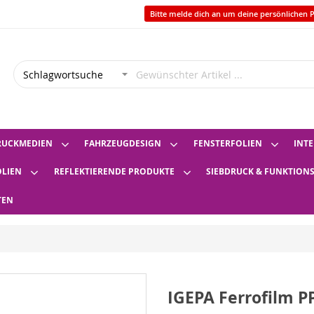
Bitte melde dich an um deine persönlichen P
RUCKMEDIEN
FAHRZEUGDESIGN
FENSTERFOLIEN
INTE
OLIEN
REFLEKTIERENDE PRODUKTE
SIEBDRUCK & FUNKTION
TEN
IGEPA Ferrofilm P