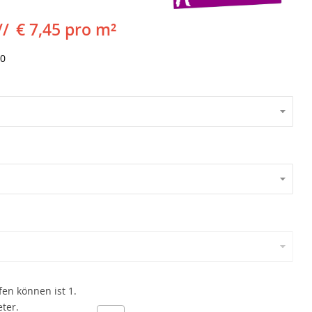
€ 7,45 pro m²
30
en können ist 1.
eter.