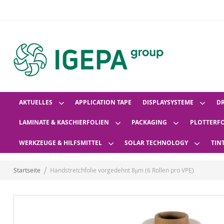
AKTUELLES
APPLICATION TAPE
DISPLAYSYSTEME
D
LAMINATE & KASCHIERFOLIEN
PACKAGING
PLOTTERF
WERKZEUGE & HILFSMITTEL
SOLAR TECHNOLOGY
TIN
Startseite
Handstretchfolie vorgedehnt 8μm (6 Rollen pro VPE)