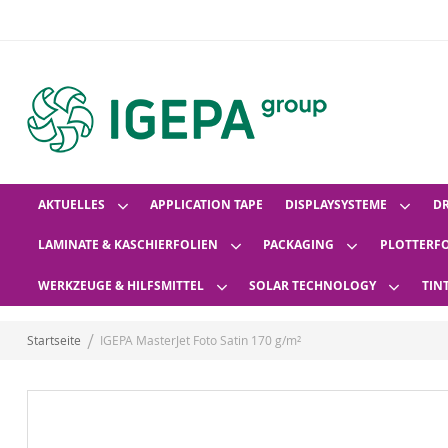
AKTUELLES
APPLICATION TAPE
DISPLAYSYSTEME
D
LAMINATE & KASCHIERFOLIEN
PACKAGING
PLOTTERF
WERKZEUGE & HILFSMITTEL
SOLAR TECHNOLOGY
TIN
Startseite
IGEPA MasterJet Foto Satin 170 g/m²