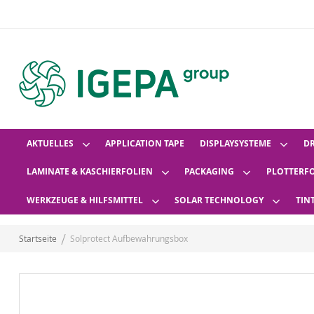
AKTUELLES
APPLICATION TAPE
DISPLAYSYSTEME
D
LAMINATE & KASCHIERFOLIEN
PACKAGING
PLOTTERF
WERKZEUGE & HILFSMITTEL
SOLAR TECHNOLOGY
TIN
Startseite
Solprotect Aufbewahrungsbox