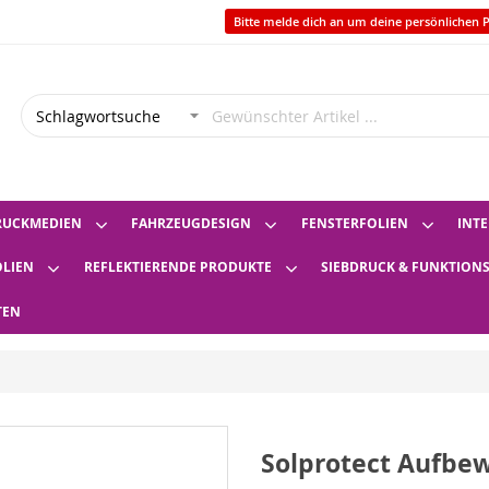
Bitte melde dich an um deine persönlichen P
RUCKMEDIEN
FAHRZEUGDESIGN
FENSTERFOLIEN
INTE
OLIEN
REFLEKTIERENDE PRODUKTE
SIEBDRUCK & FUNKTION
TEN
Solprotect Aufbe