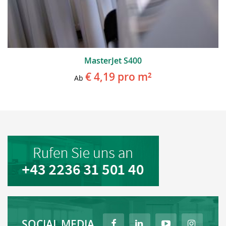
MasterJet S400
€ 4,19
pro m²
Ab
SOCIAL MEDIA