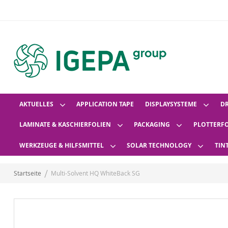
AKTUELLES
APPLICATION TAPE
DISPLAYSYSTEME
D
LAMINATE & KASCHIERFOLIEN
PACKAGING
PLOTTERF
WERKZEUGE & HILFSMITTEL
SOLAR TECHNOLOGY
TIN
Startseite
Multi-Solvent HQ WhiteBack SG