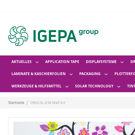
AKTUELLES
APPLICATION TAPE
DISPLAYSYSTEME
D
LAMINATE & KASCHIERFOLIEN
PACKAGING
PLOTTERF
WERKZEUGE & HILFSMITTEL
SOLAR TECHNOLOGY
TIN
Startseite
ORACAL 638 Wall Art