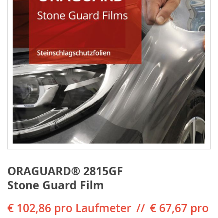
ORAGUARD® 2815GF
Stone Guard Film
€ 102,86
pro Laufmeter
€ 67,67 pro