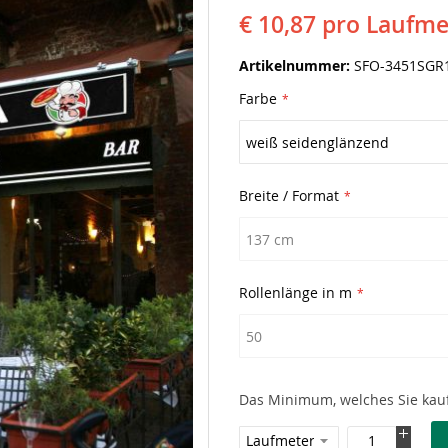
€ 10,87
pro Laufme
Artikelnummer
SFO-3451SGR
Farbe
Breite / Format
Rollenlänge in m
Das Minimum, welches Sie kauf