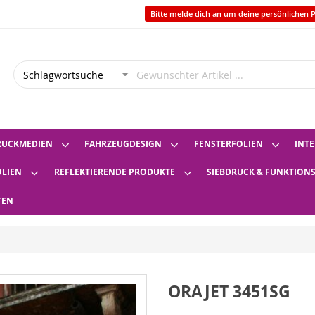
Bitte melde dich an um deine persönlichen P
RUCKMEDIEN
FAHRZEUGDESIGN
FENSTERFOLIEN
INTE
OLIEN
REFLEKTIERENDE PRODUKTE
SIEBDRUCK & FUNKTION
TEN
ORAJET 3451SG