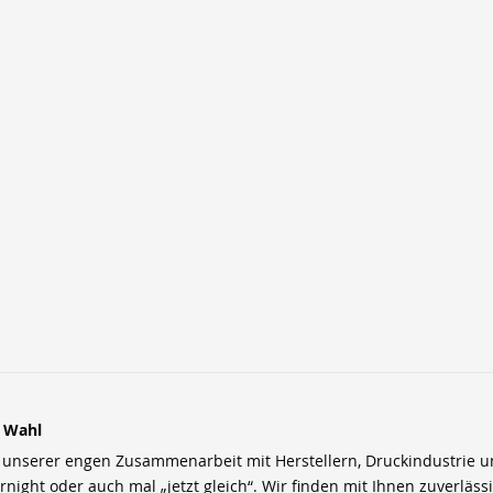
r Wahl
nserer engen Zusammenarbeit mit Herstellern, Druckindustrie und 
rnight oder auch mal „jetzt gleich“. Wir finden mit Ihnen zuverläss