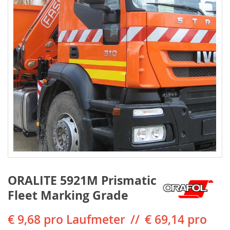
ORALITE 5921M Prismatic
Fleet Marking Grade
€ 9,68
pro Laufmeter
€ 69,14 pro