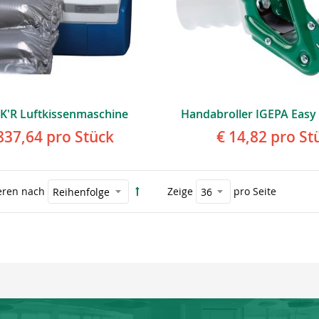
K'R Luftkissenmaschine
Handabroller IGEPA Eas
837,64
pro Stück
€ 14,82
pro St
eren nach
Zeige
pro Seite