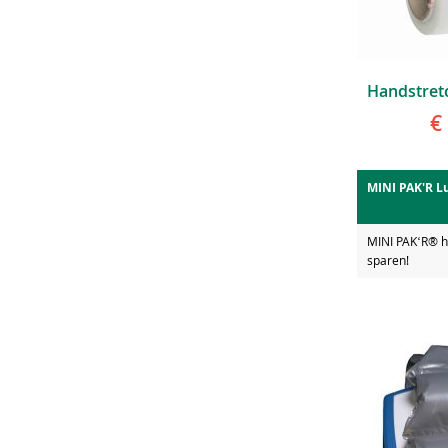
€
MINI PAK'R L
MINI PAKʻR® hi
sparen!