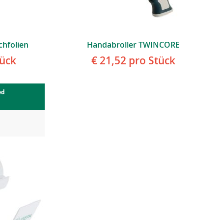
chfolien
Handabroller TWINCORE
ück
€ 21,52
pro Stück
ed