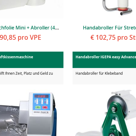
Handstretchfolie Mini + Abroller (40 Rollen Pro VPE)
Handabroller Für Stret
 90,85
pro VPE
€ 102,75
pro St
uftkissenmaschine
Handabroller IGEPA easy Advanc
lft Ihnen Zeit, Platz und Geld zu
Handabroller für Klebeband