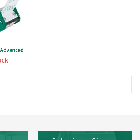
y Advanced
ück