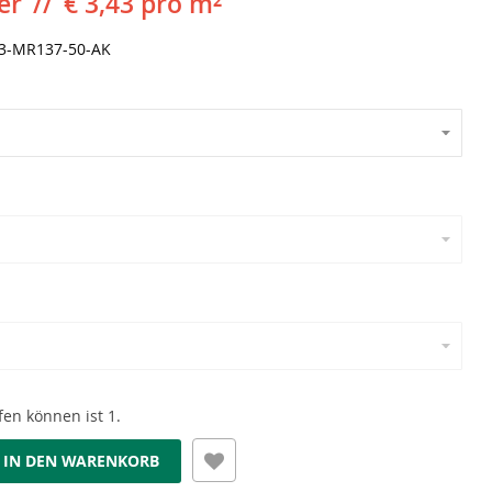
er
€ 3,43 pro m²
3-MR137-50-AK
en können ist 1.
IN DEN WARENKORB