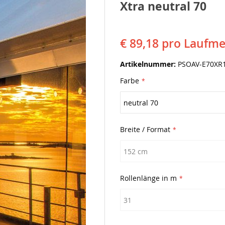
Xtra neutral 70
€ 89,18
pro Laufme
Artikelnummer
PSOAV-E70XR
Farbe
Breite / Format
Rollenlänge in m