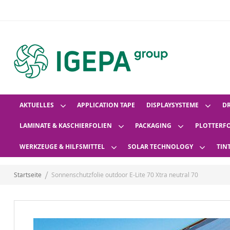
AKTUELLES
APPLICATION TAPE
DISPLAYSYSTEME
D
LAMINATE & KASCHIERFOLIEN
PACKAGING
PLOTTERF
WERKZEUGE & HILFSMITTEL
SOLAR TECHNOLOGY
TIN
Startseite
Sonnenschutzfolie outdoor E-Lite 70 Xtra neutral 70