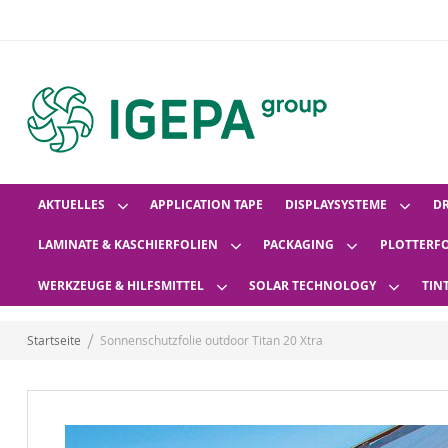
AKTUELLES
APPLICATION TAPE
DISPLAYSYSTEME
D
LAMINATE & KASCHIERFOLIEN
PACKAGING
PLOTTERF
WERKZEUGE & HILFSMITTEL
SOLAR TECHNOLOGY
TIN
Startseite
Sonnenschutzfolie outdoor Titan 20 Xtra