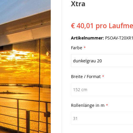
Xtra
€ 40,01
pro Laufme
Artikelnummer
PSOAV-T20XR1
Farbe
Breite / Format
Rollenlänge in m