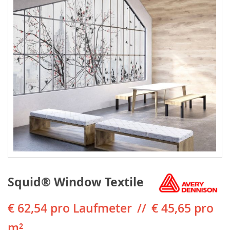
Squid® Window Textile
€ 62,54
pro Laufmeter
€ 45,65 pro
m²