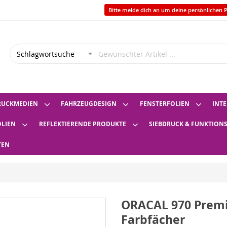
Bitte melde dich an um deine persönlichen P
RUCKMEDIEN
FAHRZEUGDESIGN
FENSTERFOLIEN
INTE
OLIEN
REFLEKTIERENDE PRODUKTE
SIEBDRUCK & FUNKTION
TEN
ORACAL 970 Prem
Farbfächer