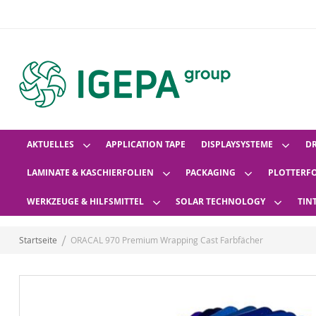
AKTUELLES
APPLICATION TAPE
DISPLAYSYSTEME
D
LAMINATE & KASCHIERFOLIEN
PACKAGING
PLOTTERF
WERKZEUGE & HILFSMITTEL
SOLAR TECHNOLOGY
TIN
Startseite
ORACAL 970 Premium Wrapping Cast Farbfächer