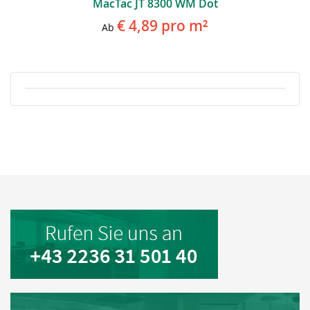
MacTac JT 8300 WM Dot
€ 4,89
pro m²
Ab