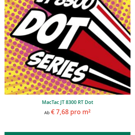
MacTac JT 8300 RT Dot
€ 7,68
pro m²
Ab