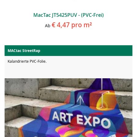
MacTac JT5425PUV - (PVC-Frei)
€ 4,47
pro m²
Ab
MACtac StreetRap
Kalandrierte PVC-Folie.