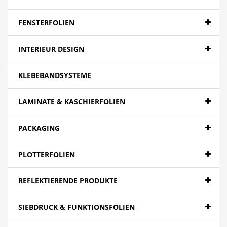
Banner - Backlit
Banner - Blockout
FENSTERFOLIEN
Banner - Spezialitäten
INTERIEUR DESIGN
Papier
KLEBEBANDSYSTEME
Canvas
Mesh
LAMINATE & KASCHIERFOLIEN
Textilien
PACKAGING
Farbfolien gegossen
PLOTTERFOLIEN
Folien - High Tack | Niedertemperaturen
Folien - Low Tack | Adhäsionsfolien
REFLEKTIERENDE PRODUKTE
Folien - Adhäsionsfolien
SIEBDRUCK & FUNKTIONSFOLIEN
Folien - Extra opak