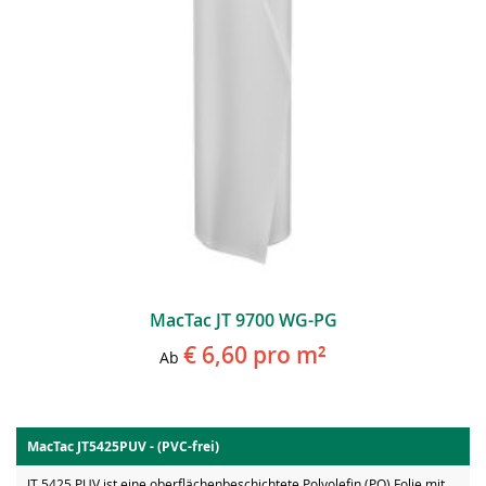
MacTac JT 9700 WG-PG
€ 6,60
pro m²
Ab
MacTac JT5425PUV - (PVC-frei)
JT 5425 PUV ist eine oberflächenbeschichtete Polyolefin (PO) Folie mit