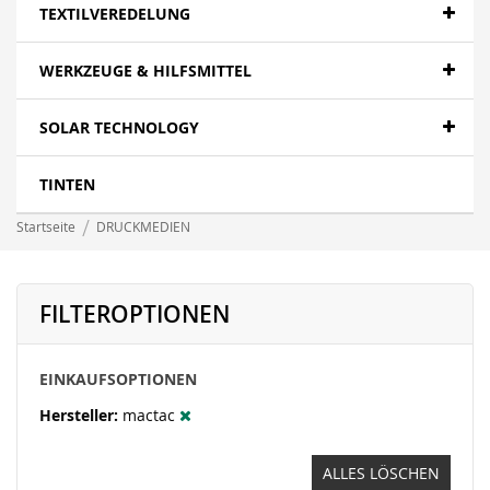
Papier- Fotopapier
TEXTILVEREDELUNG
Textilien - Fahnen
WERKZEUGE & HILFSMITTEL
Textilien - Canvas
SOLAR TECHNOLOGY
Folien- polymer
LFP wasserbasierend - Papier
TINTEN
LFP wasserbasierend - Canvas
Startseite
DRUCKMEDIEN
LFP wasserbasierend - Displayfilme
LFP wasserbasierend - Folie
FILTEROPTIONEN
LFP wasserbasierend - Textil
EINKAUFSOPTIONEN
Banner - Mesh
Hersteller
mactac
ALLES LÖSCHEN